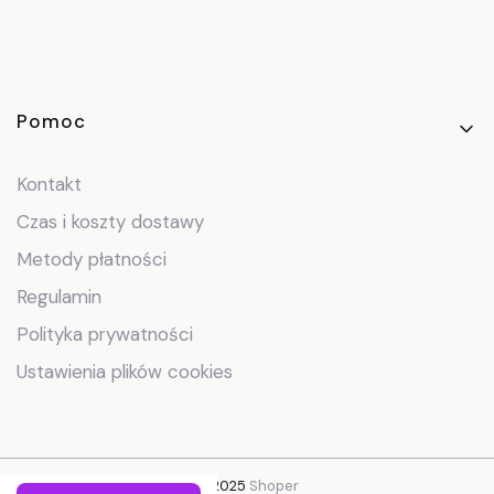
Linki w stopce
Pomoc
Kontakt
Czas i koszty dostawy
Metody płatności
Regulamin
Polityka prywatności
Ustawienia plików cookies
© 2025
Shoper