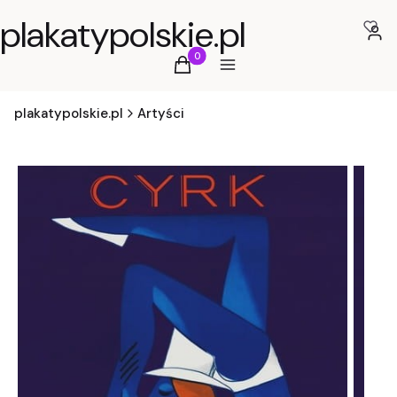
plakatypolskie.pl
Zalog
Produkty w koszyku: 0. Zobacz szcz
Koszyk
Menu
plakatypolskie.pl
Artyści