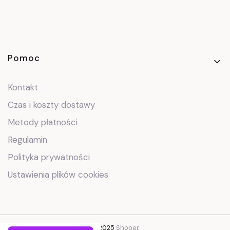
Linki w stopce
Pomoc
Kontakt
Czas i koszty dostawy
Metody płatności
Regulamin
Polityka prywatności
Ustawienia plików cookies
© 2025
Shoper