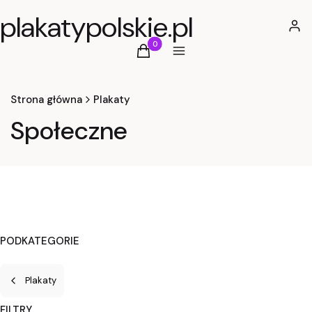
plakatypolskie.pl
Zalog
Produkty w koszyku: 0. Zobacz szcz
Koszyk
Menu
Strona główna
Plakaty
Społeczne
PODKATEGORIE
Plakaty
FILTRY