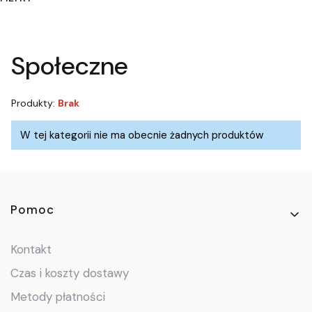
Koniec filtrów
Społeczne
Produkty:
Brak
Lista produktów
W tej kategorii nie ma obecnie żadnych produktów
Linki w stopce
Pomoc
Kontakt
Czas i koszty dostawy
Metody płatności