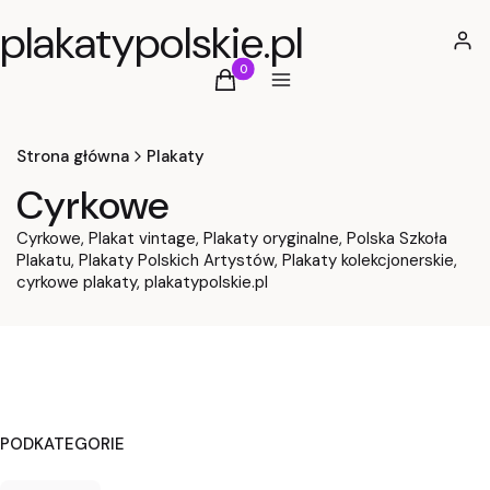
plakatypolskie.pl
Zalog
Produkty w koszyku: 0. Zobacz szcz
Koszyk
Menu
Strona główna
Plakaty
Cyrkowe
Cyrkowe, Plakat vintage, Plakaty oryginalne, Polska Szkoła
Plakatu, Plakaty Polskich Artystów, Plakaty kolekcjonerskie,
cyrkowe plakaty, plakatypolskie.pl
PODKATEGORIE