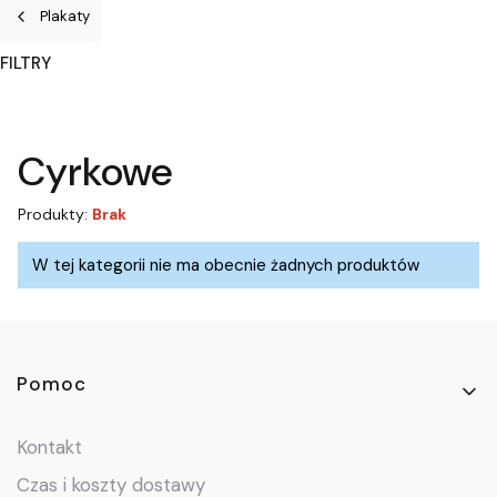
Plakaty
FILTRY
Koniec filtrów
Cyrkowe
Produkty:
Brak
Lista produktów
W tej kategorii nie ma obecnie żadnych produktów
Linki w stopce
Pomoc
Kontakt
Czas i koszty dostawy